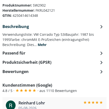
Produktnummer:
SW2902
Herstellernummer:
FKRL042121
GTIN:
4250414614348
Beschreibung
Verwendungsliste: VW Corrado Typ 53iBaujahr: 1987 bis
1995Farbe: chromMit E-Prüfzeichen (eintragungsfrei)
Beschreibung: Dies…
Mehr
Passend für
Produktsicherheit (GPSR)
Bewertungen
Kundenstimmen (Google)
★
★
★
★
★
4.8 / 5 ·
· aus 1110 Bewertungen
★
★
★
★
★
Reinhard Lohr
05-08-2026