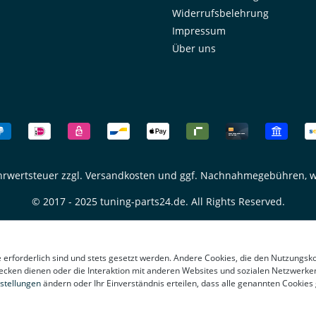
und lange
zuverlässige Funktion und
Widerrufsbelehrung
sichere Sichtbarkeit im
ht im
Straßenverkehr.Das Produkt
Impressum
lten und
wird installationsfertig
Über uns
rben
geliefert – lediglich das
Leuchtmittel muss separat
passend
beschafft werden. Für
weitere Aufwertungen Ihres
Fahrzeugs finden Sie im
lich
Sortiment von FK Automotive
ativ
auch Design- und LED-
ör-
Rückleuchten sowie weiteres
Fahrzeugzubehör und
Beleuchtungskomponenten.
ehrwertsteuer zzgl.
Versandkosten
und ggf. Nachnahmegebühren, w
Perfekte Passform passend
esign mit
für Audi A4/S4 Limousine
© 2017 - 2025 tuning-parts24.de. All Rights Reserved.
ung
Typ 8K E-Prüfzeichen – keine
Eintragung erforderlich
Hochwertige Verarbeitung
und langlebige Materialien
Originalgetreuer Look für
e erforderlich sind und stets gesetzt werden. Andere Cookies, die den Nutzungsk
harmonisches
ecken dienen oder die Interaktion mit anderen Websites und sozialen Netzwerke
Erscheinungsbild Einfache
stellungen
ändern oder Ihr Einverständnis erteilen, dass alle genannten Cookies
und schnelle Montage
Lieferumfang: 1x