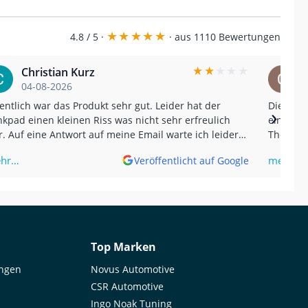
★
★
★
★
★
4.8 / 5 ·
· aus 1110 Bewertungen
★
★
★
★
★
Christian Kurz
04-08-2026
entlich war das Produkt sehr gut. Leider hat der
Die Sch
›
kpad einen kleinen Riss was nicht sehr erfreulich
einen wirklich
. Auf eine Antwort auf meine Email warte ich leider
The Samc
 jetzt ohne Erfolg. Und nein, der Riss kam nicht von
impressi
hr…
mehr…
Veröffentlicht auf Google
 sondern wurde erst später bemerkt. (Translated by
gle) The product was actually very good.
ortunately, the tank pad had a small tear, which
n't very pleasant. I'm still waiting for a reply to my
il without success. And no, the tear wasn't caused
me; it was only noticed later.
Top Marken
ungen
Novus Automotive
CSR Automotive
Ingo Noak Tuning