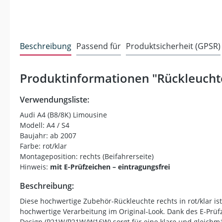
Beschreibung
Passend für
Produktsicherheit (GPSR)
Produktinformationen "Rückleuchte
Verwendungsliste:
Audi A4 (B8/8K) Limousine
Modell: A4 / S4
Baujahr: ab 2007
Farbe: rot/klar
Montageposition: rechts (Beifahrerseite)
Hinweis:
mit E-Prüfzeichen – eintragungsfrei
Beschreibung:
Diese hochwertige Zubehör-Rückleuchte rechts in rot/klar is
hochwertige Verarbeitung im Original-Look. Dank des E-Prüf
Design (P21W/P21W/W16W) sorgt für eine klare und gleichmäßi