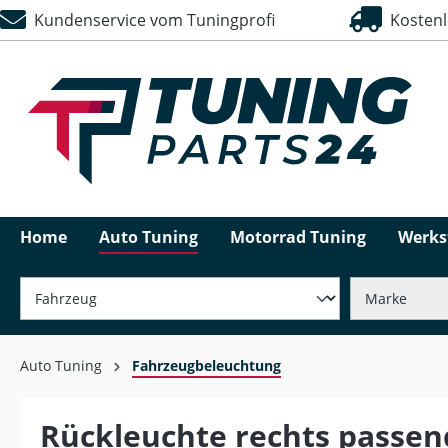
Kundenservice vom Tuningprofi
Kostenlo
springen
Zur Hauptnavigation springen
Home
Auto Tuning
Motorrad Tuning
Werks
Auto Tuning
Fahrzeugbeleuchtung
Rückleuchte rechts passen