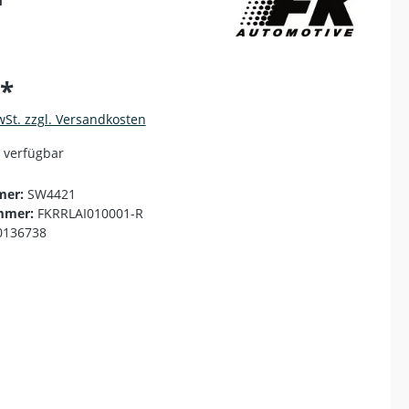
€*
wSt. zzgl. Versandkosten
 verfügbar
mer:
SW4421
mmer:
FKRRLAI010001-R
0136738