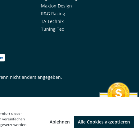
Maxton Design
R&G Racing
TA Technix
Tuning Tec
enn nicht anders angegeben.
SEHR GUT
omfort dieser
4.78 / 5
n vereinfachen
Ablehnen
Alle Cookies akzeptieren
aus 1310 Bewertungen
 gesetzt werden
bei: google.de,
shopvote.de