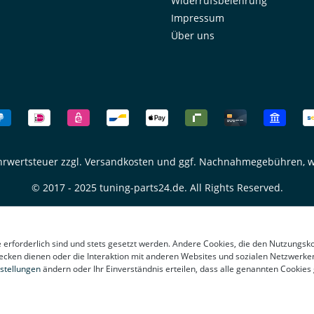
Widerrufsbelehrung
E46 (04/99–03/03)
durchgefü
ximale
Lieferumfang: 1x LED
Rücklich
Impressum
Rücklicht links (rot/weiß) 1x
Grau – sp
Über uns
e
LED Rücklicht rechts
Mit E-Prü
(rot/weiß)
eintragun
ter
Straßenverkeh
für BMW
leuchten
(04/1999
Verbesser
& rechts
durch mo
Technologie Ei
tönt) 1x
Montage 
 (rot
Verfahren Lieferumfang
ehrwertsteuer zzgl.
Versandkosten
und ggf. Nachnahmegebühren, w
Set LED R
re
© 2017 - 2025 tuning-parts24.de. All Rights Reserved.
e erforderlich sind und stets gesetzt werden. Andere Cookies, die den Nutzungsk
ecken dienen oder die Interaktion mit anderen Websites und sozialen Netzwerke
stellungen
ändern oder Ihr Einverständnis erteilen, dass alle genannten Cookies