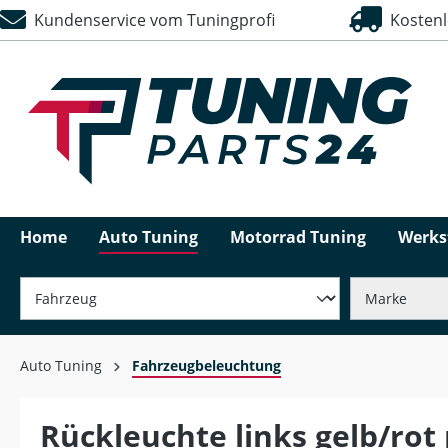
Kundenservice vom Tuningprofi
Kostenlo
springen
Zur Hauptnavigation springen
Home
Auto Tuning
Motorrad Tuning
Werks
Auto Tuning
Fahrzeugbeleuchtung
Rückleuchte links gelb/rot