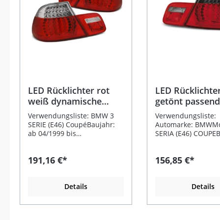
LED Rücklichter rot
LED Rücklichter
weiß dynamische
getönt passend
Blinker passend für
BMW E46 Coup
Verwendungsliste: BMW 3
Verwendungsliste:
BMW E46 Coupé
(04/1999–03/20
SERIE (E46) CoupéBaujahr:
Automarke: BMWMod
ab 04/1999 bis
SERIA (E46) COUPEB
03/2003Karosserievariante:
ab 04/1999 bis
Coupé Beschreibung: Die
03/2003Karosseriev
191,16 €*
156,85 €*
hochwertigen LED
CoupeGutachten: E
Rücklichter in rot-weiß
Prüfzeichen
verleihen Ihrem Fahrzeug
(eintragungsfrei)Far
ein modernes und
Details
getönt Beschreibun
Details
sportliches
LED Rücklichter in r
Erscheinungsbild. Dank der
getöntem Design si
integrierten dynamischen
ideale Wahl, wenn 