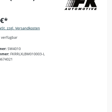
 €*
wSt. zzgl. Versandkosten
 verfügbar
mer:
SW4010
mmer:
FKRRLXLBM010003-L
4674021