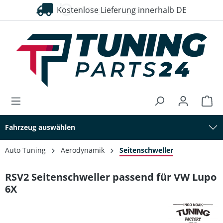
Kostenlose Lieferung innerhalb DE
30 Tage Rückgaberecht
alt springen
Fahrzeug auswählen
Auto Tuning
Aerodynamik
Seitenschweller
RSV2 Seitenschweller passend für VW Lupo
6X