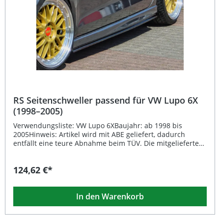
RS Seitenschweller passend für VW Lupo 6X
(1998–2005)
Verwendungsliste: VW Lupo 6XBaujahr: ab 1998 bis
2005Hinweis: Artikel wird mit ABE geliefert, dadurch
entfällt eine teure Abnahme beim TÜV. Die mitgelieferte
ABE ist mitzuführen. Beschreibung: Der RS
Seitenschweller Satz aus hochwertigem ABS-Material
124,62 €*
überzeugt durch präzise Passform und sportliches
Design. Dieses aerodynamisch optimierte Stylingelement
ist fahrzeugspezifisch entwickelt und bietet eine perfekte
In den Warenkorb
Ergänzung für das optische Tuning Ihres Fahrzeugs. Die
glatte Oberfläche ermöglicht eine unkomplizierte
Lackierung, wodurch Sie das Bauteil individuell an die