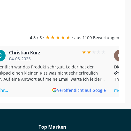
★
★
★
★
★
4.8 / 5 ·
· aus 1109 Bewertungen
★
★
★
★
★
Christian Kurz
04-08-2026
entlich war das Produkt sehr gut. Leider hat der
Die Sch
›
kpad einen kleinen Riss was nicht sehr erfreulich
einen wirklich
. Auf eine Antwort auf meine Email warte ich leider
The Samc
 jetzt ohne Erfolg. Und nein, der Riss kam nicht von
impressi
hr…
mehr…
Veröffentlicht auf Google
 sondern wurde erst später bemerkt. (Translated by
gle) The product was actually very good.
ortunately, the tank pad had a small tear, which
n't very pleasant. I'm still waiting for a reply to my
il without success. And no, the tear wasn't caused
me; it was only noticed later.
Top Marken