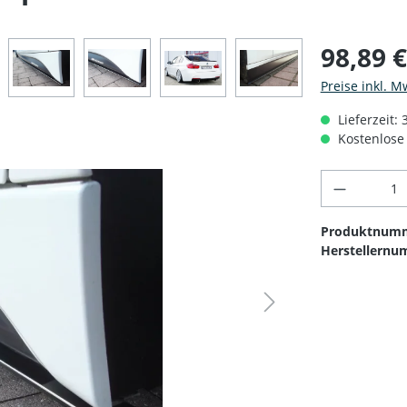
98,89 
Preise inkl. M
Lieferzeit:
Kostenlose 
Produkt 
Produktnum
Herstellernu