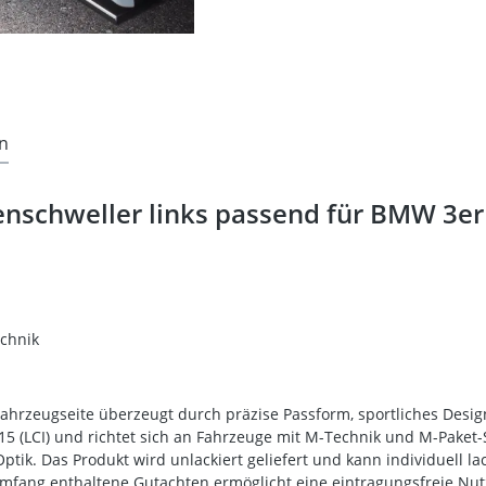
n
enschweller links passend für BMW 3er 
chnik
Fahrzeugseite überzeugt durch präzise Passform, sportliches Design
5 (LCI) und richtet sich an Fahrzeuge mit M-Technik und M-Paket-
tik. Das Produkt wird unlackiert geliefert und kann individuell la
ferumfang enthaltene Gutachten ermöglicht eine eintragungsfreie N