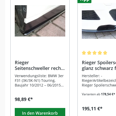
Durchschnittliche 
Rieger
Rieger Spoiler
Seitenschweller rechts
glanz schwarz 
passend für BMW 3er
BMW 3er F31 (3K/3K-
Verwendungsliste: BMW 3er
Hersteller: -
F31 Touring
N1) Touring 07.
F31 (3K/3K-N1) Touring,
RiegerArtikelbezeic
Facelift) LCI
Baujahr 10/2012 – 06/2015
Rieger Spoilerschw
(bis Facelift)Hinweis: Nur für
für M-Paket-
Modelle mit M-Technik und
FrontschürzeArtike
Varianten ab
178,54 €*
98,89 €*
M-Paket-Schweller geeignet.
aften: - für orig.
Beschreibung: Der
Frontschürze, ABS,
195,11 €*
hochwertige Rieger
glänzend, für Fzg. 
In den Warenkorb
Seitenschweller rechts
Technik, inkl.