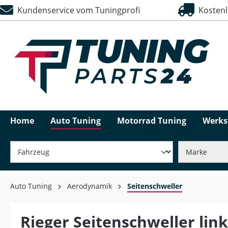
Kundenservice vom Tuningprofi
Kostenlo
springen
Zur Hauptnavigation springen
Home
Auto Tuning
Motorrad Tuning
Werks
Auto Tuning
Aerodynamik
Seitenschweller
Rieger Seitenschweller lin