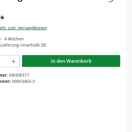
€*
wSt. zzgl. Versandkosten
 3 - 4 Wochen
Lieferung innerhalb DE
Anzahl: Gib den gewünschten Wert ein o
In den Warenkorb
mer:
SW308317
mmer:
00053463-3