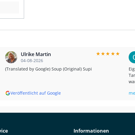
ikel wird
hten
tragung
e
 bis 250
★
★
★
★
★
Ulrike Martin
der
04-08-2026
FK, ABS
ook
(Translated by Google) Soup (Original) Supi
Eig
eliefert.
Tan
ser Teile
war
tage
bis
 in der
me
Veröffentlicht auf Google
hwarz-
mir,
/schwarz-
Goo
 eine
Unf
und
was
lackiert
ema
by 
ice
Informationen