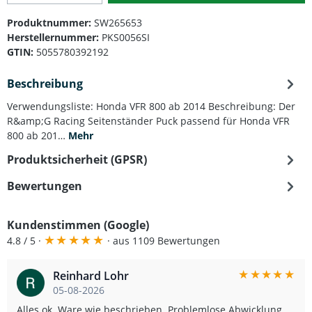
Produktnummer:
SW265653
Herstellernummer:
PKS0056SI
GTIN:
5055780392192
Beschreibung
Verwendungsliste: Honda VFR 800 ab 2014 Beschreibung: Der
R&amp;G Racing Seitenständer Puck passend für Honda VFR
800 ab 201…
Mehr
Produktsicherheit (GPSR)
Bewertungen
Kundenstimmen (Google)
★
★
★
★
★
4.8 / 5 ·
· aus 1109 Bewertungen
★
★
★
★
★
Reinhard Lohr
05-08-2026
Alles ok. Ware wie beschrieben. Problemlose Abwicklung.