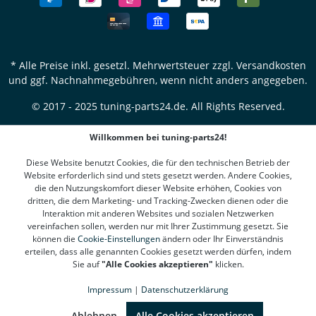
* Alle Preise inkl. gesetzl. Mehrwertsteuer zzgl.
Versandkosten
und ggf. Nachnahmegebühren, wenn nicht anders angegeben.
© 2017 - 2025 tuning-parts24.de. All Rights Reserved.
Willkommen bei tuning-parts24!
Diese Website benutzt Cookies, die für den technischen Betrieb der
Website erforderlich sind und stets gesetzt werden. Andere Cookies,
die den Nutzungskomfort dieser Website erhöhen, Cookies von
dritten, die dem Marketing- und Tracking-Zwecken dienen oder die
Interaktion mit anderen Websites und sozialen Netzwerken
vereinfachen sollen, werden nur mit Ihrer Zustimmung gesetzt. Sie
können die
Cookie-Einstellungen
ändern oder Ihr Einverständnis
erteilen, dass alle genannten Cookies gesetzt werden dürfen, indem
Sie auf
"Alle Cookies akzeptieren"
klicken.
Impressum
|
Datenschutzerklärung
SEHR GUT
(4.78 / 5)
aus
1311
Bewertungen bei: google.de, shopvote.de ⓘ
Ablehnen
Alle Cookies akzeptieren