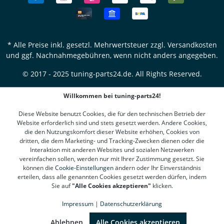
* Alle Preise inkl. gesetzl. Mehrwertsteuer zzgl.
Versandkosten
und ggf. Nachnahmegebühren, wenn nicht anders angegeben.
© 2017 - 2025 tuning-parts24.de. All Rights Reserved.
Willkommen bei tuning-parts24!
Diese Website benutzt Cookies, die für den technischen Betrieb der
Website erforderlich sind und stets gesetzt werden. Andere Cookies,
die den Nutzungskomfort dieser Website erhöhen, Cookies von
dritten, die dem Marketing- und Tracking-Zwecken dienen oder die
Interaktion mit anderen Websites und sozialen Netzwerken
vereinfachen sollen, werden nur mit Ihrer Zustimmung gesetzt. Sie
können die
Cookie-Einstellungen
ändern oder Ihr Einverständnis
erteilen, dass alle genannten Cookies gesetzt werden dürfen, indem
Sie auf
"Alle Cookies akzeptieren"
klicken.
Impressum
|
Datenschutzerklärung
SEHR GUT
(4.78 / 5)
aus
1310
Bewertungen bei: google.de, shopvote.de ⓘ
Ablehnen
Alle Cookies akzeptieren