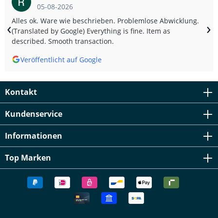
05-08-2026
Alles ok. Ware wie beschrieben. Problemlose Abwicklung.
‹
›
(Translated by Google) Everything is fine. Item as
described. Smooth transaction.
Veröffentlicht auf Google
Kontakt
Kundenservice
Informationen
Top Marken