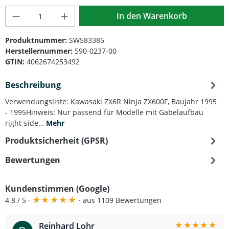
Produkt Anzahl: Gib den gewünschten Wert
In den Warenkorb
Produktnummer:
SW583385
Herstellernummer:
590-0237-00
GTIN:
4062674253492
Beschreibung
Verwendungsliste: Kawasaki ZX6R Ninja ZX600F, Baujahr 1995
- 1995Hinweis: Nur passend für Modelle mit Gabelaufbau
right-side…
Mehr
Produktsicherheit (GPSR)
Bewertungen
Kundenstimmen (Google)
★
★
★
★
★
4.8 / 5 ·
· aus 1109 Bewertungen
★
★
★
★
★
Reinhard Lohr