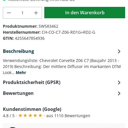
Produkt Anzahl: Gib den gewünschten Wert
In den Warenkorb
Produktnummer:
SW583462
Herstellernummer:
CH-CO-C7-Z06-RD1G+RD2-G
GTIN:
4255647854936
Beschreibung
Verwendungsliste: Chevrolet Corvette Z06 C7 (Baujahr 2013 -
2019) Beschreibung: Der mittlere Diffusor im markanten DTM
Look…
Mehr
Produktsicherheit (GPSR)
Bewertungen
Kundenstimmen (Google)
★
★
★
★
★
4.8 / 5 ·
· aus 1110 Bewertungen