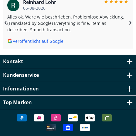
★
★
★
★
★
Reinhard Lohr
05-08-2026
Alles ok. Ware wie beschrieben. Problemlose Abwicklung.
‹
›
(Translated by Google) Everything is fine. Item as
described. Smooth transaction.
Veröffentlicht auf Google
Kontakt
Kundenservice
Informationen
Top Marken