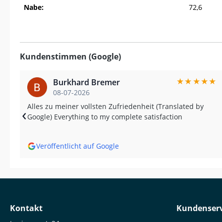
Nabe:
72,6
Kundenstimmen (Google)
★
★
★
★
★
★
★
Burkhard Bremer
08-07-2026
u
Alles zu meiner vollsten Zufriedenheit (Translated by
‹
Google) Everything to my complete satisfaction
oogle
Veröffentlicht auf Google
ich
ect
,
e
ing
Kontakt
Kundenserv
ain.