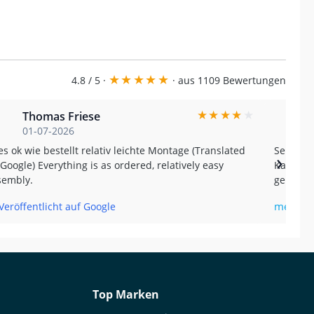
★
★
★
★
★
4.8 / 5 ·
· aus 1109 Bewertungen
★
★
★
★
★
Thomas Friese
01-07-2026
es ok wie bestellt relativ leichte Montage (Translated
Sehr zu
›
Google) Everything is as ordered, relatively easy
Kauf da 
sembly.
geht nicht. Vielen
recommended! The order a
mehr…
Veröffentlicht auf Google
purchase. Free shipping and a great price. It
better. 
Top Marken