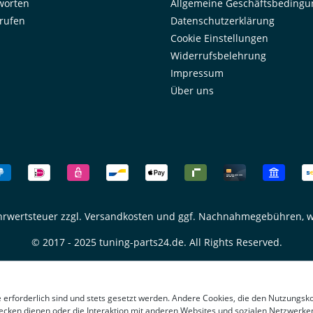
worten
Allgemeine Geschäftsbeding
rrufen
Datenschutzerklärung
Cookie Einstellungen
Widerrufsbelehrung
Impressum
Über uns
ehrwertsteuer zzgl.
Versandkosten
und ggf. Nachnahmegebühren, w
© 2017 - 2025 tuning-parts24.de. All Rights Reserved.
e erforderlich sind und stets gesetzt werden. Andere Cookies, die den Nutzungsk
ecken dienen oder die Interaktion mit anderen Websites und sozialen Netzwerke