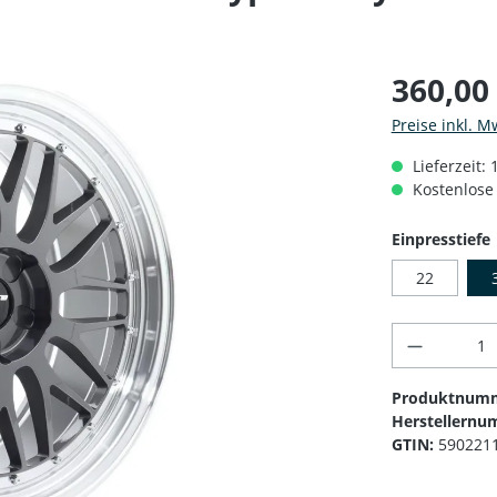
360,00
Preise inkl. M
Lieferzeit:
Kostenlose 
Einpresstiefe
22
Produkt 
Produktnum
Herstellernu
GTIN:
590221