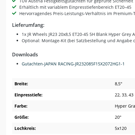
TÜV Austria Festigkeitsgutachten für geprüfte Sicherheit
Erhältlich mit variablem Einpresstiefenbereich ET20–45
Hervorragendes Preis-Leistungs-Verhältnis im Premium
Lieferumfang:
1x JR Wheels JR23 20x8,5 ET20-45 5H Blank Hyper Grey A
Optional: Montage-Kit (bei Satzbestellung und Angabe
Downloads
Gutachten-JAPAN RACING-JR232085F15X2072HG1-1
Breite:
8,5"
Einpresstiefe:
22
, 33
, 43
Farbe:
Hyper Gr
Größe:
20"
Lochkreis:
5x120