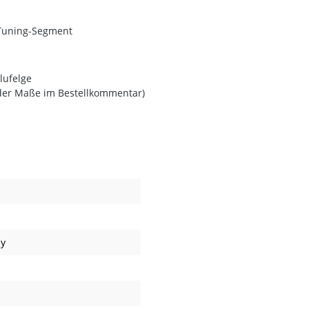
-Tuning-Segment
lufelge
 der Maße im Bestellkommentar)
ay