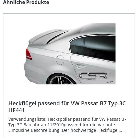
Produktgalerie überspringen
Ähnliche Produkte
Heckflügel passend für VW Passat B7 Typ 3C
HF441
Verwendungsliste: Heckspoiler passend für VW Passat B7
Typ 3C Baujahr ab 11/2010passend für die Variante
Limousine Beschreibung: Der hochwertige Heckflügel
passend für VW Passat B7 Typ 3C verleiht Ihrem Fahrzeug