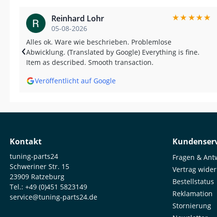
★
★
★
★
★
Reinhard Lohr
05-08-2026
Alles ok. Ware wie beschrieben. Problemlose
‹
Abwicklung. (Translated by Google) Everything is fine.
Item as described. Smooth transaction.
Veröffentlicht auf Google
Kontakt
Kundenserv
tuning-parts24
Fragen & Ant
Schweriner Str. 15
Vertrag wide
23909 Ratzeburg
Bestellstatus
Tel.:
+49 (0)451 5823149
Reklamation
service@tuning-parts24.de
Stornierung