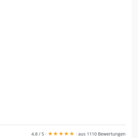
★
★
★
★
★
4.8 / 5 ·
· aus 1110 Bewertungen