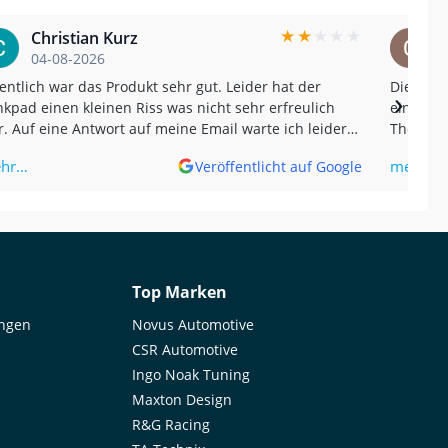
★
★
★
★
★
Christian Kurz
04-08-2026
entlich war das Produkt sehr gut. Leider hat der
Die Sch
›
kpad einen kleinen Riss was nicht sehr erfreulich
einen wirklich
. Auf eine Antwort auf meine Email warte ich leider
The Samc
 jetzt ohne Erfolg. Und nein, der Riss kam nicht von
impressi
hr…
mehr…
Veröffentlicht auf Google
 sondern wurde erst später bemerkt. (Translated by
gle) The product was actually very good.
ortunately, the tank pad had a small tear, which
n't very pleasant. I'm still waiting for a reply to my
il without success. And no, the tear wasn't caused
me; it was only noticed later.
Top Marken
ungen
Novus Automotive
CSR Automotive
Ingo Noak Tuning
Maxton Design
R&G Racing