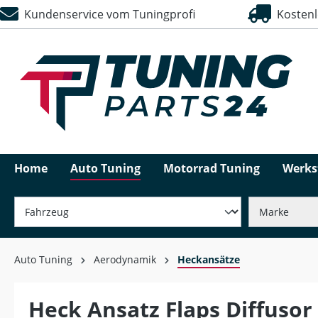
Kundenservice vom Tuningprofi
Kostenlo
springen
Zur Hauptnavigation springen
Home
Auto Tuning
Motorrad Tuning
Werks
Auto Tuning
Aerodynamik
Heckansätze
Heck Ansatz Flaps Diffuso