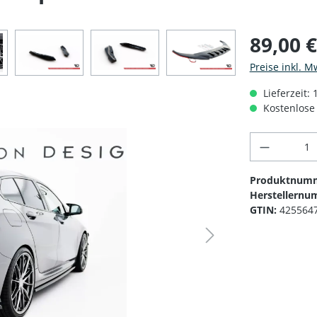
89,00 
Preise inkl. M
Lieferzeit:
Kostenlose 
Produkt 
Produktnum
Herstellernu
GTIN:
425564