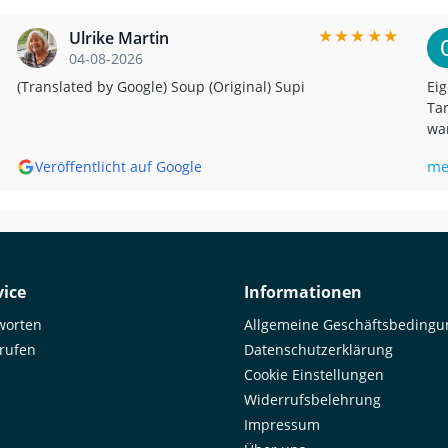
★
★
★
★
★
Ulrike Martin
04-08-2026
(Translated by Google) Soup (Original) Supi
Eig
Tan
war
bis
me
Veröffentlicht auf Google
mir,
Goo
Unf
was
ema
by 
ice
Informationen
worten
Allgemeine Geschäftsbeding
rrufen
Datenschutzerklärung
Cookie Einstellungen
Widerrufsbelehrung
Impressum