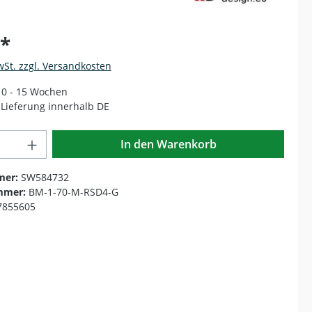
€*
wSt. zzgl. Versandkosten
 10 - 15 Wochen
Lieferung innerhalb DE
Anzahl: Gib den gewünschten Wert ein o
In den Warenkorb
mer:
SW584732
mmer:
BM-1-70-M-RSD4-G
7855605