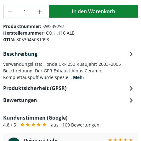
Produkt Anzahl: Gib den gewünschten Wert
In den Warenkorb
Produktnummer:
SW339297
Herstellernummer:
CO.H.116.ALB
GTIN:
8053045031098
Beschreibung
Verwendungsliste: Honda CRF 250 RBaujahr: 2003–2005
Beschreibung: Der GPR Exhaust Albus Ceramic
Komplettauspuff wurde spezie…
Mehr
Produktsicherheit (GPSR)
Bewertungen
Kundenstimmen (Google)
★
★
★
★
★
4.8 / 5 ·
· aus 1109 Bewertungen
★
★
★
★
★
Reinhard Lohr