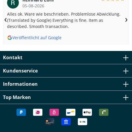
05-08-2026
Alles ok. Ware wie beschrieben. Problemlose Abwicklung.
‹
›
(Translated by Google) Everything is fine. Item as
described. Smooth transaction.
Veröffentlicht auf Google
Kontakt
Kundenservice
Informationen
Top Marken