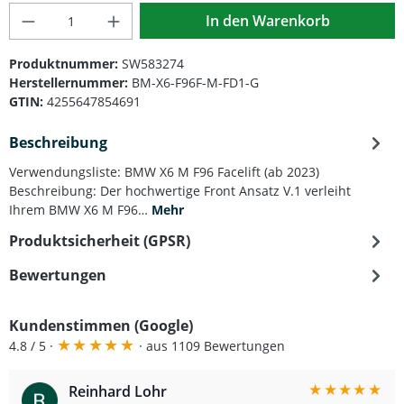
Produkt Anzahl: Gib den gewünschten Wert
In den Warenkorb
Produktnummer:
SW583274
Herstellernummer:
BM-X6-F96F-M-FD1-G
GTIN:
4255647854691
Beschreibung
Verwendungsliste: BMW X6 M F96 Facelift (ab 2023)
Beschreibung: Der hochwertige Front Ansatz V.1 verleiht
Ihrem BMW X6 M F96…
Mehr
Produktsicherheit (GPSR)
Bewertungen
Kundenstimmen (Google)
★
★
★
★
★
4.8 / 5 ·
· aus 1109 Bewertungen
★
★
★
★
★
Reinhard Lohr