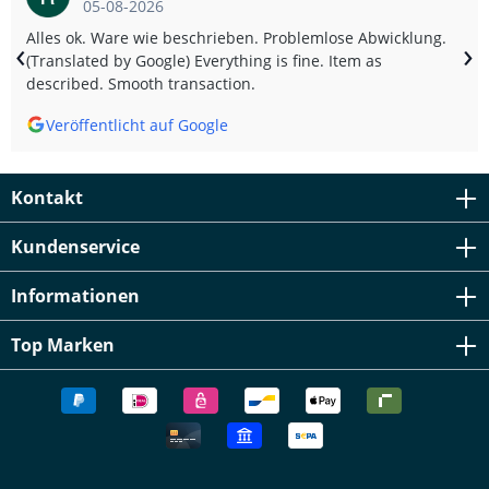
05-08-2026
Alles ok. Ware wie beschrieben. Problemlose Abwicklung.
‹
›
(Translated by Google) Everything is fine. Item as
described. Smooth transaction.
Veröffentlicht auf Google
Kontakt
Kundenservice
Informationen
Top Marken