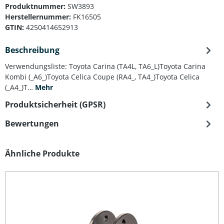
Produktnummer:
SW3893
Herstellernummer:
FK16505
GTIN:
4250414652913
Beschreibung
Verwendungsliste: Toyota Carina (TA4L, TA6_L)Toyota Carina
Kombi (_A6_)Toyota Celica Coupe (RA4_, TA4_)Toyota Celica
(_A4_)T…
Mehr
Produktsicherheit (GPSR)
Bewertungen
Produktgalerie überspringen
Ähnliche Produkte