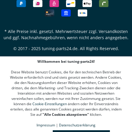
für zwei Räder)
* Alle Preise inkl. gesetzl. Mehrwertsteuer zzgl.
Versandkosten
und ggf. Nachnahmegebühren, wenn nicht anders angegeben.
© 2017 - 2025 tuning-parts24.de. All Rights Reserved.
Willkommen bei tuning-parts24!
Diese Website benutzt Cookies, die für den technischen Betrieb der
Website erforderlich sind und stets gesetzt werden. Andere Cookies,
die den Nutzungskomfort dieser Website erhöhen, Cookies von
dritten, die dem Marketing- und Tracking-Zwecken dienen oder die
Interaktion mit anderen Websites und sozialen Netzwerken
vereinfachen sollen, werden nur mit Ihrer Zustimmung gesetzt. Sie
können die
Cookie-Einstellungen
ändern oder Ihr Einverständnis
erteilen, dass alle genannten Cookies gesetzt werden dürfen, indem
Sie auf
"Alle Cookies akzeptieren"
klicken.
Impressum
|
Datenschutzerklärung
SEHR GUT
(4.78 / 5)