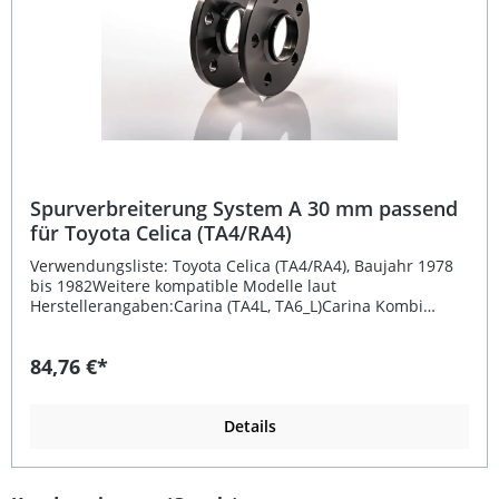
Spurverbreiterung System A 30 mm passend
für Toyota Celica (TA4/RA4)
Verwendungsliste: Toyota Celica (TA4/RA4), Baujahr 1978
bis 1982Weitere kompatible Modelle laut
Herstellerangaben:Carina (TA4L, TA6_L)Carina Kombi
(_A6_)Celica Coupe (RA4_, TA4_)Celica (_A4_)Celica (TA60,
RA40, RA6_)Carina Station Wagon (TA4K, TA6K)
84,76 €*
Beschreibung: Diese fahrzeugspezifische
Spurverbreiterung System A mit 30 mm pro Rad aus
hochwertigem Aluminium ist passend für Toyota Celica
(TA4/RA4) Baujahre 1978–1982. Sie sorgt für eine sportlich
Details
breitere Fahrzeugspur und verbessert sowohl die Optik
als auch die Fahrstabilität. Die Montage der
Spurverbreiterungen erfolgt mithilfe längerer