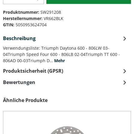
Produktnummer:
SW291208
Herstellernummer:
VR662BLK
GTIN:
5050953624704
Beschreibung
Verwendungsliste: Triumph Daytona 600 - 806LW 03-
04Triumph Speed Four 600 - 806LB 02-04Triumph TT 600 -
806AD 00-03Triumph D…
Mehr
Produktsicherheit (GPSR)
Bewertungen
Produktgalerie überspringen
Ähnliche Produkte