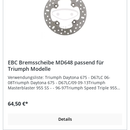
EBC Bremsscheibe MD648 passend für
Triumph Modelle
Verwendungsliste: Triumph Daytona 675 - D67LC 06-
08Triumph Daytona 675 - D67LC/09 09-13Triumph
Masterblaster 955 SS - - 96-97Triumph Speed Triple 955
EFI - 595N 02-04Triumph Speed Triple 1050 - 515NJ/08
08Triumph Speed Four 600 - 806LB 05 Beschreibung: Die
64,50 €*
EBC Bremsscheibe MD648 überzeugt durch präzise
Fertigung, hohe Materialqualität und exzellente
Performance. Diese Bremsscheibe sorgt für eine
gleichmäßige Bremskraftverteilung und eine sehr gute
Details
Hitzebeständigkeit – ideal für sportliche Fahrstile und
anspruchsvolle Straßenbedingungen. Durch die spezielle