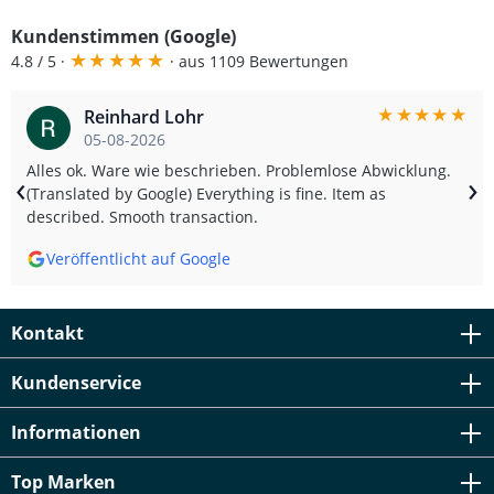
Konstruktion wird eine optimale Reibung und geringerer
Kundenstimmen (Google)
Verschleiß ermöglicht, sodass Sie von einer langen
★
★
★
★
★
Lebensdauer und konstanter Bremsleistung profitieren.
4.8 / 5 ·
· aus 1109 Bewertungen
Die Bremsscheibe ist passgenau gefertigt und erfordert
keine zusätzlichen Anpassungen bei der Montage.
★
★
★
★
★
Reinhard Lohr
Hervorragende Wärmeableitung für konstant starke
Bremsleistung Präzise gefräste Oberfläche für optimale
05-08-2026
Reibwerte Langlebige Konstruktion mit hoher
Alles ok. Ware wie beschrieben. Problemlose Abwicklung.
‹
›
Verschleißfestigkeit Einfache Montage ohne
(Translated by Google) Everything is fine. Item as
Modifikationen Ideal für sportliche Straßen- und
described. Smooth transaction.
Tourenfahrten Lieferumfang: 1 × EBC Bremsscheibe
MD648
Veröffentlicht auf Google
Kontakt
Kundenservice
Informationen
Top Marken