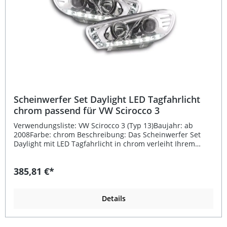
Scheinwerfer Set Daylight LED Tagfahrlicht
chrom passend für VW Scirocco 3
Verwendungsliste: VW Scirocco 3 (Typ 13)Baujahr: ab
2008Farbe: chrom Beschreibung: Das Scheinwerfer Set
Daylight mit LED Tagfahrlicht in chrom verleiht Ihrem
Fahrzeug eine moderne, sportliche Optik und verbessert
gleichzeitig die Sichtbarkeit im Straßenverkehr. Diese
385,81 €*
hochwertigen Scheinwerfer sind speziell passend für VW
Scirocco 3 (Typ 13) ab Baujahr 2008 entwickelt. Die
integrierte LED-Tagfahrlichtleiste sorgt für eine klare
Linienführung und erfüllt die R87-Zulassungsvorgaben für
Details
Tagfahrleuchten.Die Scheinwerfer verfügen über ein E-
Prüfzeichen, wodurch eine Eintragung in die
Fahrzeugpapiere nicht erforderlich ist. Dank der