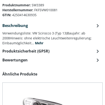
Produktnummer:
SW3389
Herstellernummer:
FKFSVW010081
GTIN:
4250414630935
Beschreibung
Verwendungsliste: VW Scirocco 3 (Typ 13)Baujahr: ab
2008Hinweis: ohne elektrische Leuchtweitenregulierung;
Einbaumöglichkeit…
Mehr
Produktsicherheit (GPSR)
Bewertungen
Produktgalerie überspringen
Ähnliche Produkte