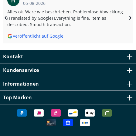
05-08-2026
Alles ok. Ware wie beschrieben. Problemlose Abwicklung.
‹
›
(Translated by Google) Everything is fine. Item as
described. Smooth transaction.
Veröffentlicht auf Google
Kontakt
Kundenservice
Informationen
Top Marken