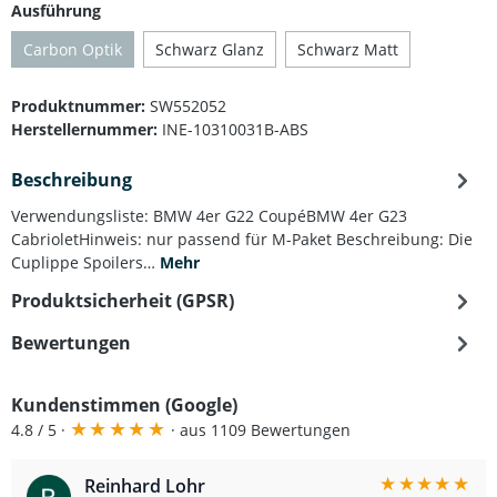
auswählen
Ausführung
Carbon Optik
Schwarz Glanz
Schwarz Matt
(Diese Option ist zurzeit nicht verfügbar.)
Produktnummer:
SW552052
Herstellernummer:
INE-10310031B-ABS
Beschreibung
Verwendungsliste: BMW 4er G22 CoupéBMW 4er G23
CabrioletHinweis: nur passend für M-Paket Beschreibung: Die
Cuplippe Spoilers…
Mehr
Produktsicherheit (GPSR)
Bewertungen
Kundenstimmen (Google)
★
★
★
★
★
4.8 / 5 ·
· aus 1109 Bewertungen
★
★
★
★
★
Reinhard Lohr