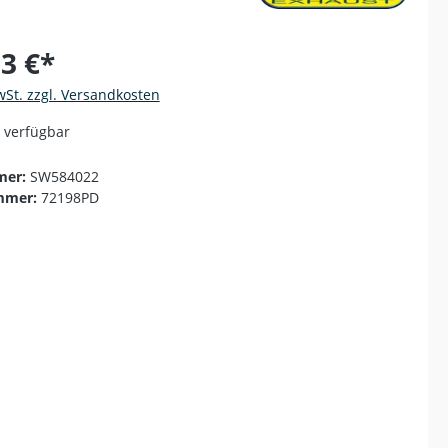
83 €*
wSt. zzgl. Versandkosten
 verfügbar
mer:
SW584022
mmer:
72198PD