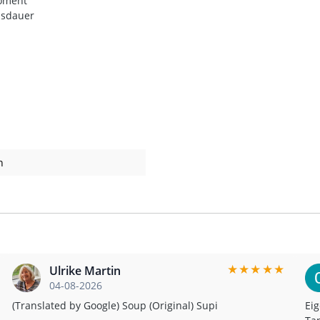
moment
nsdauer
n
★
★
★
★
★
Ulrike Martin
04-08-2026
(Translated by Google) Soup (Original) Supi
Eig