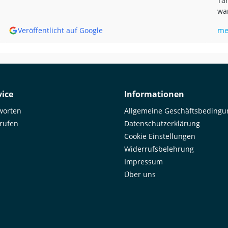
Tan
war
bis
me
Veröffentlicht auf Google
mir,
Goo
Unf
was
ema
by 
ice
Informationen
worten
Allgemeine Geschäftsbeding
rrufen
Datenschutzerklärung
Cookie Einstellungen
Widerrufsbelehrung
Impressum
Über uns