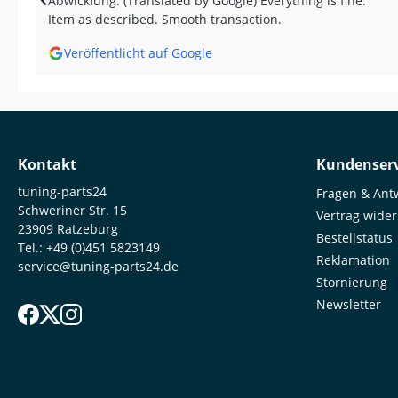
Abwicklung. (Translated by Google) Everything is fine.
Item as described. Smooth transaction.
Veröffentlicht auf Google
Kontakt
Kundenserv
tuning-parts24
Fragen & Ant
Schweriner Str. 15
Vertrag wide
23909 Ratzeburg
Bestellstatus
Tel.:
+49 (0)451 5823149
Reklamation
service@tuning-parts24.de
Stornierung
Newsletter