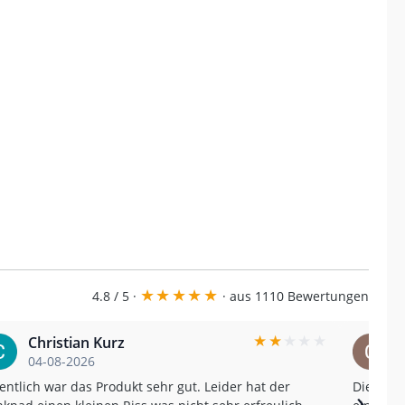
★
★
★
★
★
4.8 / 5 ·
· aus 1110 Bewertungen
★
★
★
★
★
Christian Kurz
04-08-2026
entlich war das Produkt sehr gut. Leider hat der
Die Sch
›