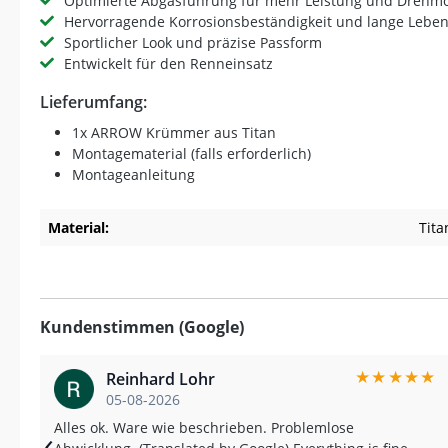
Optimierte Abgasführung für mehr Leistung und Dreh
Hervorragende Korrosionsbeständigkeit und lange Lebe
Sportlicher Look und präzise Passform
Entwickelt für den Renneinsatz
Lieferumfang:
1x ARROW Krümmer aus Titan
Montagematerial (falls erforderlich)
Montageanleitung
Material:
Tita
Kundenstimmen (Google)
★
★
★
★
★
Reinhard Lohr
05-08-2026
Alles ok. Ware wie beschrieben. Problemlose
‹