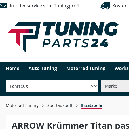
Kundenservice vom Tuningprofi
Kostenlo
springen
Zur Hauptnavigation springen
Home
Auto Tuning
Motorrad Tuning
Werks
Motorrad Tuning
Sportauspuff
Ersatzteile
ARROW Krümmer Titan pass