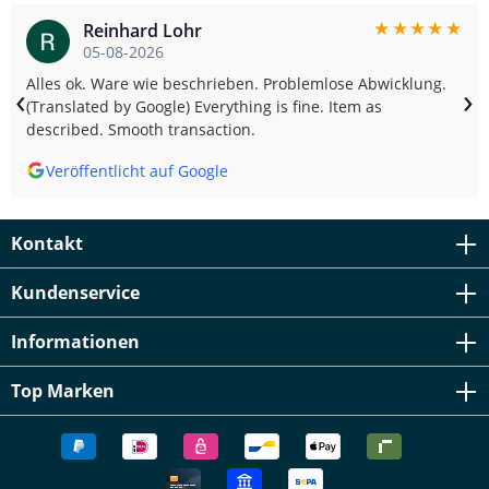
★
★
★
★
★
Reinhard Lohr
05-08-2026
Alles ok. Ware wie beschrieben. Problemlose Abwicklung.
‹
›
(Translated by Google) Everything is fine. Item as
described. Smooth transaction.
Veröffentlicht auf Google
Kontakt
Kundenservice
Informationen
Top Marken