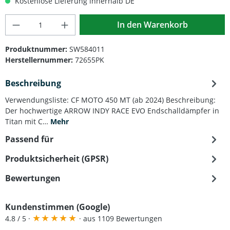
Kostenlose Lieferung innerhalb DE
Produkt Anzahl: Gib den gewünschten Wert
In den Warenkorb
Produktnummer:
SW584011
Herstellernummer:
72655PK
Beschreibung
Verwendungsliste: CF MOTO 450 MT (ab 2024) Beschreibung:
Der hochwertige ARROW INDY RACE EVO Endschalldämpfer in
Titan mit C…
Mehr
Passend für
Produktsicherheit (GPSR)
Bewertungen
Kundenstimmen (Google)
★
★
★
★
★
4.8 / 5 ·
· aus 1109 Bewertungen