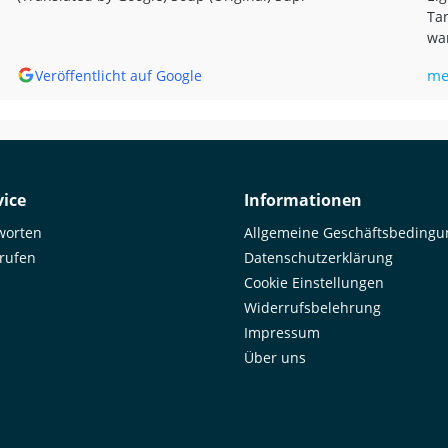
Tan
war
bis
me
Veröffentlicht auf Google
mir,
Goo
Unf
was
ema
by 
ice
Informationen
worten
Allgemeine Geschäftsbeding
rrufen
Datenschutzerklärung
Cookie Einstellungen
Widerrufsbelehrung
Impressum
Über uns