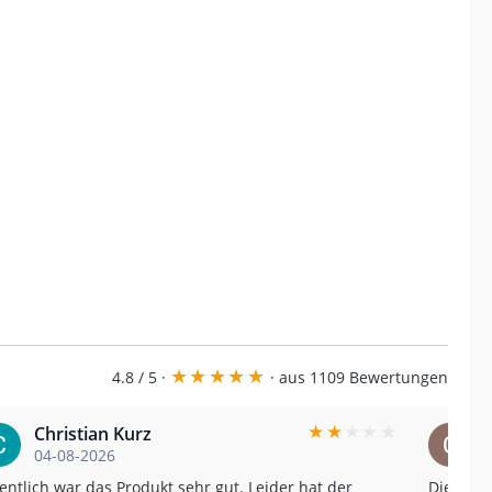
★
★
★
★
★
4.8 / 5 ·
· aus 1109 Bewertungen
★
★
★
★
★
Christian Kurz
04-08-2026
entlich war das Produkt sehr gut. Leider hat der
Die Sch