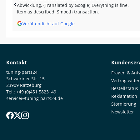
‹
Abwicklung. (Translated by Google) Everything is fine.
Item as described. Smooth transaction.
Veröffentlicht auf Google
Kontakt
Kundenserv
tuning-parts24
Fragen & Ant
Schweriner Str. 15
Vertrag wide
23909 Ratzeburg
Bestellstatus
Tel.:
+49 (0)451 5823149
Reklamation
service@tuning-parts24.de
Stornierung
Newsletter