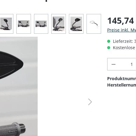
145,74
Preise inkl. M
Lieferzeit: 
Kostenlose 
Produkt 
Produktnum
Herstellernu