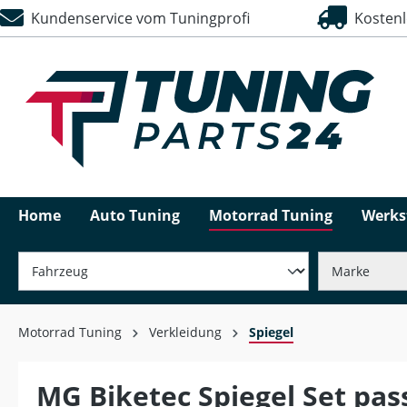
Kundenservice vom Tuningprofi
Kostenlo
springen
Zur Hauptnavigation springen
Home
Auto Tuning
Motorrad Tuning
Werks
Motorrad Tuning
Verkleidung
Spiegel
MG Biketec Spiegel Set pas