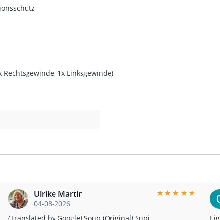
sionsschutz
x Rechtsgewinde, 1x Linksgewinde)
★
★
★
★
★
Ulrike Martin
04-08-2026
(Translated by Google) Soup (Original) Supi
Eig