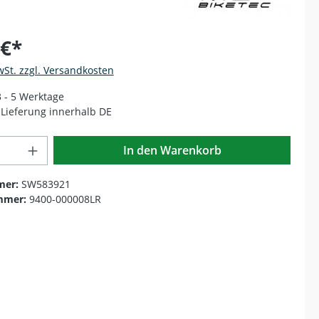
 €*
wSt. zzgl. Versandkosten
3 - 5 Werktage
Lieferung innerhalb DE
Anzahl: Gib den gewünschten Wert ein o
In den Warenkorb
mer:
SW583921
mmer:
9400-000008LR