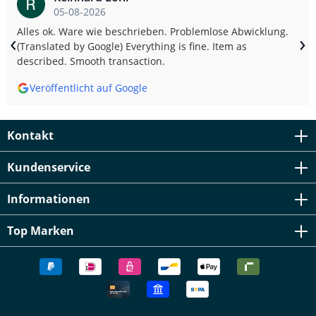
05-08-2026
Alles ok. Ware wie beschrieben. Problemlose Abwicklung.
‹
›
(Translated by Google) Everything is fine. Item as
described. Smooth transaction.
Veröffentlicht auf Google
Kontakt
Kundenservice
Informationen
Top Marken