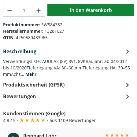
Produkt Anzahl: Gib den gewünschten Wert
In den Warenkorb
Produktnummer:
SW584382
Herstellernummer:
13281027
GTIN:
4250580433965
Beschreibung
Verwendungsliste: AUDI A3 (8V) 8V1, 8VKBaujahr: ab 04/2012
bis 10/2020Tieferlegung VA: 30–60 mmTieferlegung HA: 30–55
mmAchs…
Mehr
Produktsicherheit (GPSR)
Bewertungen
Kundenstimmen (Google)
★
★
★
★
★
4.8 / 5 ·
· aus 1109 Bewertungen
★
★
★
★
★
Reinhard Lohr