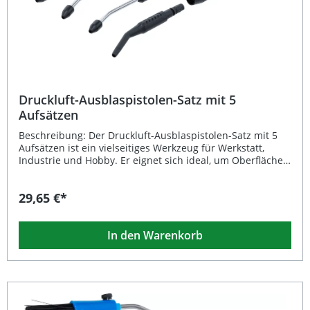
Druckluft-Ausblaspistolen-Satz mit 5
Aufsätzen
Beschreibung: Der Druckluft-Ausblaspistolen-Satz mit 5
Aufsätzen ist ein vielseitiges Werkzeug für Werkstatt,
Industrie und Hobby. Er eignet sich ideal, um Oberflächen,
Bauteile oder schwer zugängliche Bereiche zuverlässig
auszublasen, zu trocknen und von Staub oder Spänen zu
29,65 €*
reinigen. Durch die mitgelieferten fünf Düsenaufsätze
lässt sich die Pistole flexibel an jede Anwendung
anpassen. Die Schnellwechselfunktion mit
In den Warenkorb
Drehmechanismus sorgt für einen unkomplizierten
Düsenwechsel, während der ergonomische Griff mit
rutschfester Oberfläche für sicheren Halt auch bei
längeren Einsätzen sorgt. Das robuste Verbundmaterial
aus Nylon und Glasfaser garantiert hohe Langlebigkeit bei
gleichzeitig geringem Gewicht. Über den integrierten
Hebel am Griff kann das Luftvolumen individuell reguliert