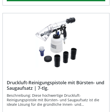
und demontieren werden. Das Gehäuse besteht aus
einem widerstandsfähigen Verbundwerkstoff aus Nylon-
Glasfaser, der sowohl leicht als auch robust ist. Mit einem
maximalen Arbeitsdruck von 8,3 bar bietet die
Ausblaspistole eine hohe Leistung bei gleichzeitig
angenehmem Handling. Gründliche Reinigung durch
kombinierte Druckluft- und Bürstenfunktion Leichtes,
widerstandsfähiges Gehäuse aus Nylon-Glasfaser
Einfache Arretierung und Demontage des Pinsels per
Rändelschraube Optimiert für schwer zugängliche
Fahrzeugbereiche Maximaldruck bis zu 8,3 bar (120 psi)
Lieferumfang: 1 × BGS Druckluft-Ausblaspistole 1 ×
Pinselaufsatz
Druckluft-Reinigungspistole mit Bürsten- und
Saugaufsatz | 7-tlg.
Beschreibung: Diese hochwertige Druckluft-
Reinigungspistole mit Bürsten- und Saugaufsatz ist die
ideale Lösung für die gründliche Innen- und
Außenreinigung von Fahrzeugen. Das zweiteilige