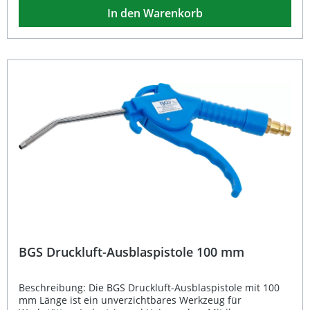
professionelles Handling. Dank des praktischen Halteclips
In den Warenkorb
lässt sich der Ausblasstift bequem an der Werkbank oder
am Gürtel befestigen. Die kompakte Länge von 110 mm
und die feine Spitze mit einem Außen-Ø von ca. 5,3 mm
ermöglichen präzises Arbeiten auch in engen Bereichen.
Präzise aus Aluminium gefertigt – leicht und robust
zugleich Regulierbare Luftstärke für kontrolliertes
Ausblasen Mit praktischem Halteclip für schnellen Zugriff
Schlanke Bauform für Arbeiten in schwer zugänglichen
Bereichen Perfekt geeignet für Werkstatt, Industrie oder
Hobby-Anwendungen Lieferumfang: 1 × BGS Druckluft-
Ausblasstift, Alu-Ausführung, Länge 110 mm
BGS Druckluft-Ausblaspistole 100 mm
Beschreibung: Die BGS Druckluft-Ausblaspistole mit 100
mm Länge ist ein unverzichtbares Werkzeug für