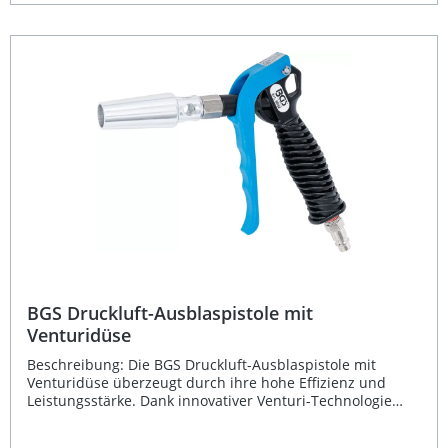
300–530 mm Ideal zum Reinigen von Maschinen,
Werkstattbereichen und Motorraum Ergonomisches und
leichtes Kunststoffgehäuse Präzise Stahl-Düse für
effizientes Ausblasen Druckluftanschluss 6,3 mm (1/4 Zoll)
Lieferumfang: 1 × BGS Druckluft-Ausblaspistole 300–530
mm
BGS Druckluft-Ausblaspistole mit
Venturidüse
Beschreibung: Die BGS Druckluft-Ausblaspistole mit
Venturidüse überzeugt durch ihre hohe Effizienz und
Leistungsstärke. Dank innovativer Venturi-Technologie
erzeugt sie einen besonders hohen Luftdurchsatz bei
gleichzeitig geringem Luftverbrauch. Damit eignet sie sich