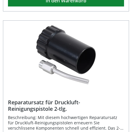
In den Warenkorb
Hand und erleichtert das Arbeiten auch über längere
Zeiträume. Ideal für präzises Ausblasen in engen
Arbeitsbereichen Einfache Einhandbedienung durch
flexible Gummitülle Leichtes Gewicht für komfortables
Arbeiten Hochwertige Verarbeitung von BGS Perfekt für
Werkstatt, Industrie und Haushalt Lieferumfang: 1 × BGS
Druckluft-Ausblasstift, Länge 80 mm
Reparatursatz für Druckluft-
Reinigungspistole 2-tlg.
Beschreibung: Mit diesem hochwertigen Reparatursatz
für Druckluft-Reinigungspistolen erneuern Sie
verschlissene Komponenten schnell und effizient. Das 2-