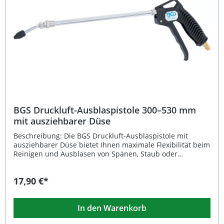
Arbeitsbereiche Lieferumfang: Druckluft-Ausblaspistole 3
Aufsätze (Spotstrahl, Rundstrahl, Breitstrahl)
BGS Druckluft-Ausblaspistole 300–530 mm
mit ausziehbarer Düse
Beschreibung: Die BGS Druckluft-Ausblaspistole mit
ausziehbarer Düse bietet Ihnen maximale Flexibilität beim
Reinigen und Ausblasen von Spänen, Staub oder
Fremdkörpern. Dank des verstellbaren Arbeitsbereichs
von 300 bis 530 mm erreichen Sie auch schwer
17,90 €*
zugängliche Stellen, beispielsweise an Maschinen, in
Werkstätten oder im Motorraum. Das robuste
Kunststoffgehäuse sorgt für geringes Gewicht, während
In den Warenkorb
die präzise Stahl-Düse eine gleichmäßige Luftverteilung
ermöglicht. Ausziehbare Düse für variable Reichweite von