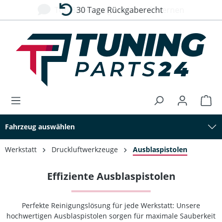
Top Bewertung – 4,9 von 5 Sternen
30 Tage Rückgaberecht
alt springen
Fahrzeug auswählen
Werkstatt
Druckluftwerkzeuge
Ausblaspistolen
Effiziente Ausblaspistolen
Perfekte Reinigungslösung für jede Werkstatt: Unsere
hochwertigen Ausblaspistolen sorgen für maximale Sauberkeit