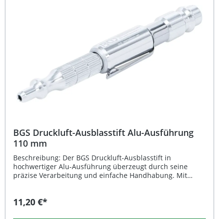
stets griffbereit Lieferumfang: 1 × BGS Druckluft-
Ausblaspistole aus Aluminiumdruckguss
BGS Druckluft-Ausblasstift Alu-Ausführung
110 mm
Beschreibung: Der BGS Druckluft-Ausblasstift in
hochwertiger Alu-Ausführung überzeugt durch seine
präzise Verarbeitung und einfache Handhabung. Mit
seiner regulierbaren Luftstärke können Sie gezielt
Schmutz, Staub oder Späne von Werkstücken, Maschinen
11,20 €*
oder Arbeitsflächen entfernen. Die stabile
Aluminiumkonstruktion sorgt für Langlebigkeit und ein