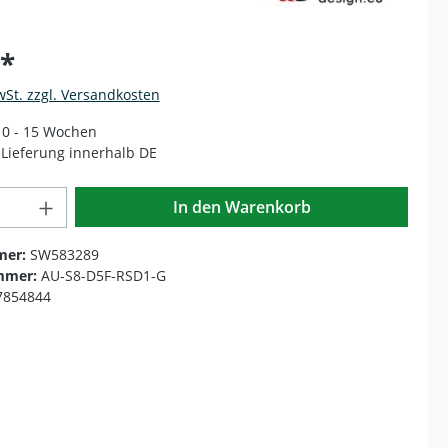
€*
wSt. zzgl. Versandkosten
 10 - 15 Wochen
Lieferung innerhalb DE
Anzahl: Gib den gewünschten Wert ein o
In den Warenkorb
mer:
SW583289
mmer:
AU-S8-D5F-RSD1-G
7854844