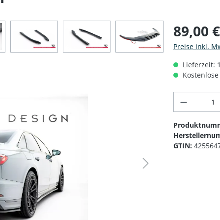
89,00 
Preise inkl. M
Lieferzeit:
Kostenlose 
Produkt 
Produktnum
Herstellernu
GTIN:
425564