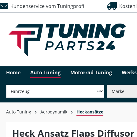
Kundenservice vom Tuningprofi
Kostenlo
springen
Zur Hauptnavigation springen
Home
Auto Tuning
Motorrad Tuning
Werks
Auto Tuning
Aerodynamik
Heckansätze
Heck Ansatz Flaps Diffusor 