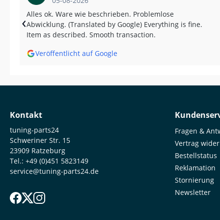
05-08-2026
Alles ok. Ware wie beschrieben. Problemlose
‹
Abwicklung. (Translated by Google) Everything is fine.
Item as described. Smooth transaction.
Veröffentlicht auf Google
Kontakt
Kundenserv
tuning-parts24
Fragen & Ant
Schweriner Str. 15
Vertrag wide
23909 Ratzeburg
Bestellstatus
Tel.:
+49 (0)451 5823149
Reklamation
service@tuning-parts24.de
Stornierung
Newsletter