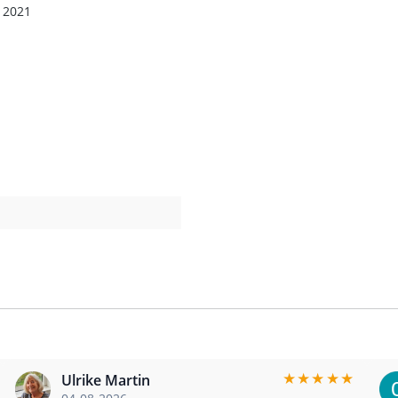
b 2021
★
★
★
★
★
Ulrike Martin