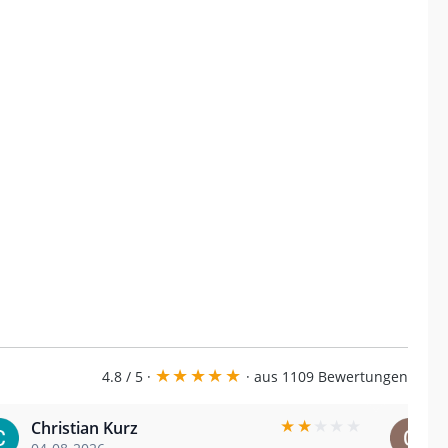
★
★
★
★
★
4.8 / 5 ·
· aus 1109 Bewertungen
★
★
★
★
★
Christian Kurz