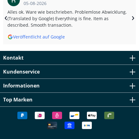
05-08-2026
Alles ok. Ware wie beschrieben. Problemlose Abwicklung.
‹
›
(Translated by Google) Everything is fine. Item as
described. Smooth transaction.
Veröffentlicht auf Google
Kontakt
Kundenservice
Informationen
Top Marken