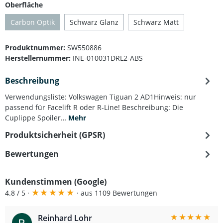
auswählen
Oberfläche
Carbon Optik
Schwarz Glanz
Schwarz Matt
(Diese Option ist zurzeit nicht verfügbar.)
Produktnummer:
SW550886
Herstellernummer:
INE-010031DRL2-ABS
Beschreibung
Verwendungsliste: Volkswagen Tiguan 2 AD1Hinweis: nur
passend für Facelift R oder R-Line! Beschreibung: Die
Cuplippe Spoiler…
Mehr
Produktsicherheit (GPSR)
Bewertungen
Kundenstimmen (Google)
★
★
★
★
★
4.8 / 5 ·
· aus 1109 Bewertungen
★
★
★
★
★
Reinhard Lohr