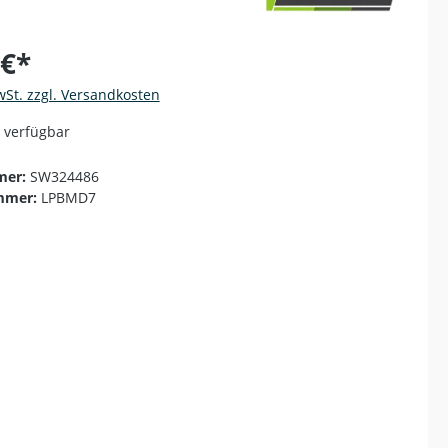
 €*
wSt. zzgl. Versandkosten
 verfügbar
mer:
SW324486
mmer:
LPBMD7