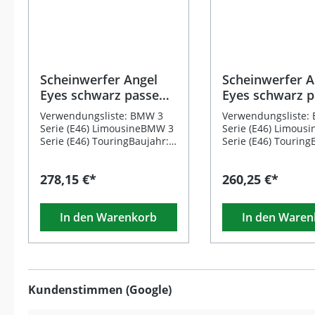
Scheinwerfer Angel
Scheinwerfer A
Eyes schwarz passend
Eyes schwarz 
für BMW E46 09/01–
für BMW E46 0
Verwendungsliste: BMW 3
Verwendungsliste:
03/05
08.01
Serie (E46) LimousineBMW 3
Serie (E46) Limous
Serie (E46) TouringBaujahr:
Serie (E46) Touring
09/2001 – 03/2005
05/1998 bis 08/200
Beschreibung: Diese
Nur passend für F
278,15 €*
260,25 €*
hochwertigen
mit elektrischer
Projektorscheinwerfer mit
Leuchtweitenreguli
zwei markanten Angel Eyes
Beschreibung: Dies
In den Warenkorb
In den Waren
setzen optische Akzente und
hochwertigen
verbessern zugleich die
Projektorscheinwer
Fahrbahnausleuchtung. Die
modernen Angel Ey
schwarze Gehäuseoptik
Schwarz verleihen 
verleiht Ihrem Fahrzeug ein
Fahrzeug einen
modernes, sportliches
unverwechselbaren
Kundenstimmen (Google)
Erscheinungsbild. Dank E-
und verbessern glei
Prüfzeichen sind die
die Lichtausbeute. 