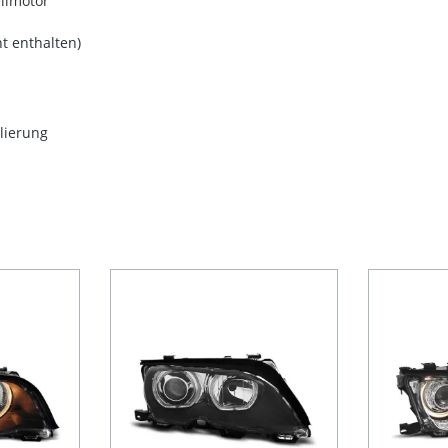
ellmotor
t enthalten)
ulierung