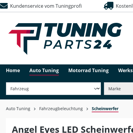
Kundenservice vom Tuningprofi
Kostenlo
springen
Zur Hauptnavigation springen
Home
Auto Tuning
Motorrad Tuning
Werks
Auto Tuning
Fahrzeugbeleuchtung
Scheinwerfer
Angel Eyes LED Scheinwerf