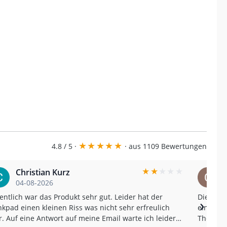
★
★
★
★
★
4.8 / 5 ·
· aus 1109 Bewertungen
★
★
★
★
★
Christian Kurz
04-08-2026
entlich war das Produkt sehr gut. Leider hat der
Die Sch
›
kpad einen kleinen Riss was nicht sehr erfreulich
einen wirklich
. Auf eine Antwort auf meine Email warte ich leider
The Samc