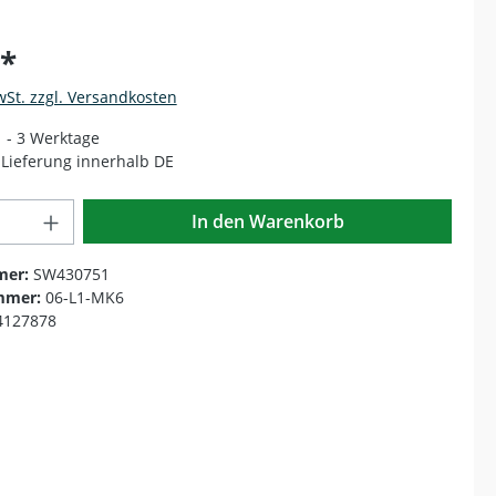
€*
wSt. zzgl. Versandkosten
1 - 3 Werktage
Lieferung innerhalb DE
Anzahl: Gib den gewünschten Wert ein o
In den Warenkorb
mer:
SW430751
mmer:
06-L1-MK6
4127878