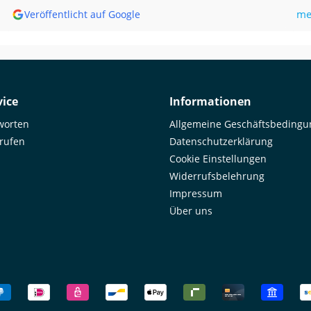
bis
me
Veröffentlicht auf Google
mir,
Goo
Unf
was
ema
by 
ice
Informationen
worten
Allgemeine Geschäftsbeding
rrufen
Datenschutzerklärung
Cookie Einstellungen
Widerrufsbelehrung
Impressum
Über uns