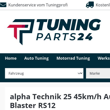
Kundenservice vom Tuningprofi
Kostenlo
springen
Zur Hauptnavigation springen
Home
Auto Tuning
Motorrad Tuning
Werks
alpha Technik 25 45km/h A
Blaster RS12