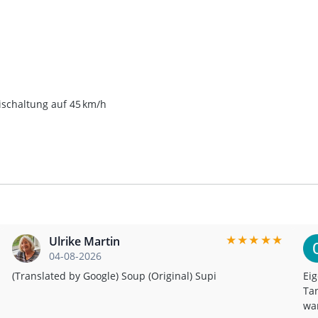
ischaltung auf 45 km/h
★
★
★
★
★
Ulrike Martin
04-08-2026
(Translated by Google) Soup (Original) Supi
Eig
Tan
war