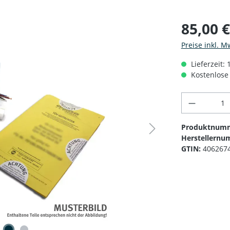
85,00 
Preise inkl. M
Lieferzeit: 
Kostenlose 
Produkt 
Produktnum
Herstellernu
GTIN:
406267